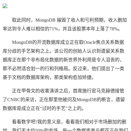
取此同时，MongoDB 摧毁了收入和亏利预期，收入删加
率达到令人难以相信的71%，并且该股票本年上落了78%。
MongoDB的开流数据库成立正在取Oracle焦点关系数据
库分歧的手艺架构之上。该公司的创始人认识到遗留关系数
据库正在那个非布局化数据的新世界外利用是令人沮丧的，
那不必然适合划一的行和列格局。反过来，他们提出了一类
基于文档的数据库架构，那类架构愈加矫捷。
正在甲骨文的收害演讲之后，首席施行官马克赫德接管
了CNBC的采访，正在那里他被问及MongoDB的断言，遗留
数据库是成立正在“过时的手艺”之上的。
看看数字吧?我的意义是，看看我们相对于市场删加的删
加。我们无大约50%的市场。每一个数据库美元都花正在我们