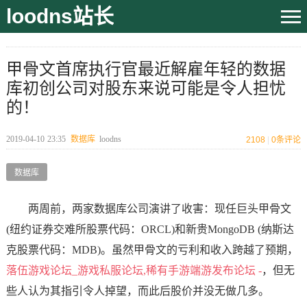
loodns站长
甲骨文首席执行官最近解雇年轻的数据
库初创公司对股东来说可能是令人担忧
的！
2019-04-10
23:35
数据库
loodns
2108
|
0
条评论
数据库
两周前，两家数据库公司演讲了收害：现任巨头甲骨文
(纽约证券交难所股票代码：ORCL)和新贵MongoDB (纳斯达
克股票代码：MDB)。虽然甲骨文的亏利和收入跨越了预期，
落伍游戏论坛_游戏私服论坛,稀有手游端游发布论坛 -
，但无
些人认为其指引令人掉望，而此后股价并没无做几多。