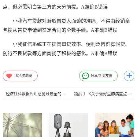
点，但必需明白第三方的天分前提。A准确B错误
小我汽车贷款对峙取告贷人面谈的准绳，不得由经销商
包揽从告贷申请到签定合同的全数手续。A准确B错误
小我征信系统正在提高审贷效率、便利泛博群寡假贷、
防行不良贷款等方面阐扬了积极的感化。A准确B错误
1826
次浏览
分享到朋友圈
经济社科数据库汇总见过最全的Database2022年12月28日数据库综合题
【题库】《关于做好尘肺病重点行业工伤保险有关工作的通知》规定自2020年开始依据卫生健康系统粉尘危害基础数据库信息在（ ）等尘肺病重点行业开展为期三年的工伤保险扩面专项行动原则上做到应保尽保_数据库基