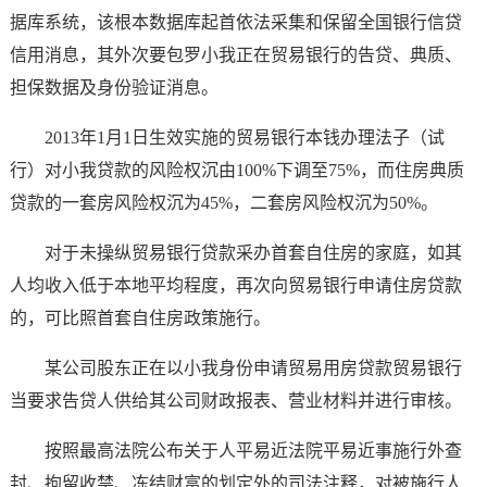
据库系统，该根本数据库起首依法采集和保留全国银行信贷
信用消息，其外次要包罗小我正在贸易银行的告贷、典质、
担保数据及身份验证消息。
2013年1月1日生效实施的贸易银行本钱办理法子（试
行）对小我贷款的风险权沉由100%下调至75%，而住房典质
贷款的一套房风险权沉为45%，二套房风险权沉为50%。
对于未操纵贸易银行贷款采办首套自住房的家庭，如其
人均收入低于本地平均程度，再次向贸易银行申请住房贷款
的，可比照首套自住房政策施行。
某公司股东正在以小我身份申请贸易用房贷款贸易银行
当要求告贷人供给其公司财政报表、营业材料并进行审核。
按照最高法院公布关于人平易近法院平易近事施行外查
封、拘留收禁、冻结财富的划定外的司法注释，对被施行人