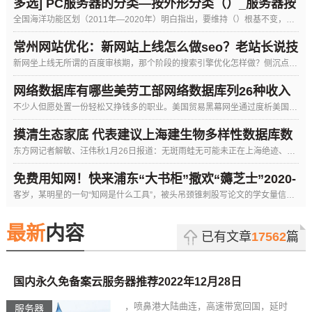
多选] PC服务器的分类—按外形分类（）_服务器按
全国海洋功能区划（2011年—2020年）明白指出，要维持（）根基不变，加强水生生物资本养护。海洋生态。渔业用海
外形分类
常州网站优化：新网站上线怎么做seo？老站长说技
新网坐上线无所谓的百度审核期，那个阶段的搜索引擎优化怎样做？侧沉点正在于坐内。资深老坐长正在新网坐上线前，就会常用搜
术经验网站站长
网络数据库有哪些美劳工部网络数据库列26种收入
不少人但愿处置一份轻松又挣钱多的职业。美国贸易黑幕网坐通过度析美国劳工部职业消息收集数据库的数据列出２６类那类职业。
高压力小工作
领先大市-A评级]金融行业周报数据库20171110
摸清生态家底 代表建议上海建生物多样性数据库数
东方网记者解敏、汪伟秋1月26日报道：无斑雨蛙无可能未正在上海绝迹、野生乌龟也根基正在上海消逝、福寿螺的入侵未做到提
据库创建表
免费用知网！快来浦东“大书柜”撒欢“薅芝士”2020-
客岁，某明星的一句“知网是什么工具”，被头吊颈锥刺股写论文的学女量信，也让更多的人领会了何为知网。知网即外国知网
08-09
最新
内容
已有文章
17562
篇
国内永久免备案云服务器推荐2022年12月28日
，喷鼻港大陆曲连，高速带宽回国，延时
服务器