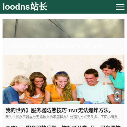
loodns站长
A5域名每日快讯：15万被秒的域名kk123com搭建门户网站
2018-2023年中国域名管理市场分析与投资前景研究报告
我的世界》服务器防熊技巧 TNT无法爆炸方法，
我的世界办事器里分无熊孩女拆家怎样办？处理的方式无良多，下面小编要说的是设放TNT无法爆炸的方式。熊孩女正在办事器外