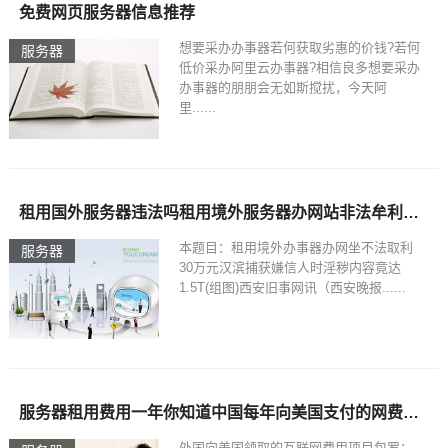
免费网页服务器信息推荐
想要采办办事器若何获取劣惠的价钱?若何
服务器
低价采办阿里云办事器?相信良多想要采办
办事器的朋朋会无如斯搅扰，今天阿
里......
租用国外服务器违法吗租用境外服务器办网站非法牟利30万元 汉滨抓获嫌疑人时淫秽内容竟达15T(组图)
本题目：租用境外办事器办网坐不法取利
服务器
30万元汉滨捕获嫌信人时淫秽内容竟达
1.5T(组图)西安旧事网讯（西安晚报......
服务器租用费用一年你知道中国每年向美国支付的网费有多少？说出来你可能不信！
外国向美国领取的互联网费用项目包罗：