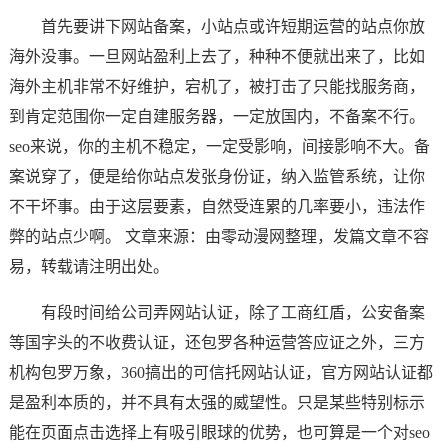
首先要讲下网站备案，小站点或许短期运营的站点你放
海外没事。一旦网站盈利上去了，种种不便就出来了，比如
海外主机非常不好维护，宕机了，被打击了只能找服务商，
到肯定范围你一定自建服务器，一定放国内，不备案不行。
seo来说，你的主机不稳定，一定受影响，间接影响不大。备
案说穿了，便是给你站点发张身份证，纳入监管系统，让你
不干坏事。由于这层要素，自然受连累的几率要小，违法作
弊的站点少啊。 文章来源：由零动漫网整理，发篇文章不容
易，转载请注明出处。
有段时间给公司弄网站认证，除了工商红盾，公安备案
等国字头的不收费认证，还包罗各种运营答应证之外，三方
机构包罗万象，360搞出的可信托网站认证，官方网站认证都
是盈利本质的，并不具有太强的威望性。只是某些特别标示
能在页面点击选择上有吸引眼球的优势，也可算是一个对seo