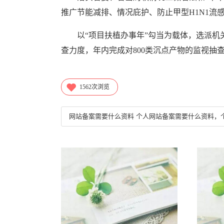
推广节能减排、情况庇护、防止甲型H1N1流
以“项目扶植办事年”勾当为载体，选派机关
查力度，年内完成对800类沉点产物的监视抽
1562
次浏览