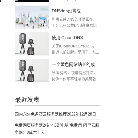
磊律师暗示...
DNSdns设置成
利用公共DNS的坏处正在
114114114114有什么好
于：无些公共DNS办事器比
当地运营商DN...
处和坏处？
使用iCloud DNS
关于iCloudDNSBYPASS，
BYPASS绕过激活界面在
很迟以前就起头呈现了。从...
iOS111上面
一个黄色网站站长的成
导读:旁晚，夜幕悄然到临，
长之路
仿佛一位芊芊轻柔的美男款
款走来，弱柳扶...
最近发表
国内永久免备案云服务器推荐2022年12月28日
免费网页服务器2核+4GB“电脑”免费用 阿里云服
务器：0成本上云