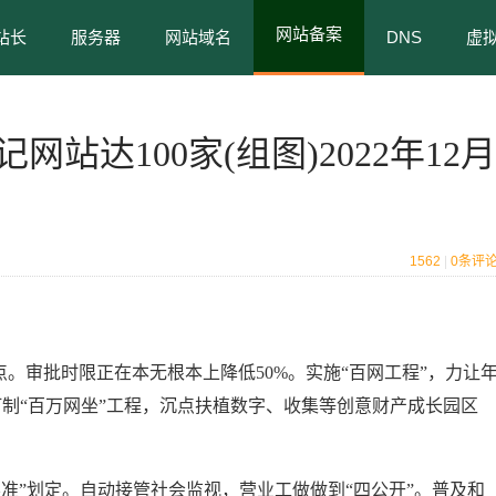
网站备案
站长
服务器
网站域名
DNS
虚
站达100家(组图)2022年12月
1562
|
0
条评
审批时限正在本无根本上降低50%。实施“百网工程”，力让
打制“百万网坐”工程，沉点扶植数字、收集等创意财产成长园区
”划定。自动接管社会监视，营业工做做到“四公开”。普及和