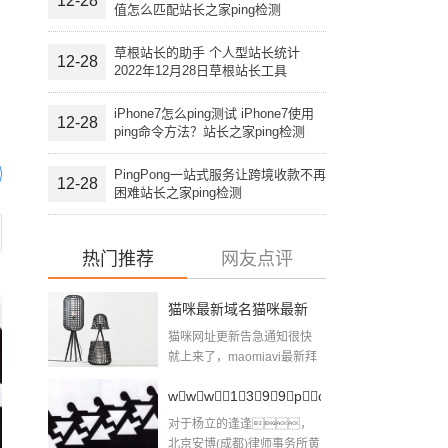
12-28
值怎么匹配站长之家ping检测
草根站长的助手 个人型站长统计
12-28
2022年12月28日草根站长工具
iPhone7怎么ping测试 iPhone7使用
12-28
ping命令方法？站长之家ping检测
PingPong一站式服务让跨境收款不再
12-28
困难站长之家ping检测
热门推荐
网友点评
猫咪最新域名猫咪最新
猫咪网址更新告急通知很快
跳转域名
就上来了，maomiavi最新拜
候地址是...
www1399pcompk10，
对于杨立的逢逢，
网站域名
北京安博(成都)律师事务所黄