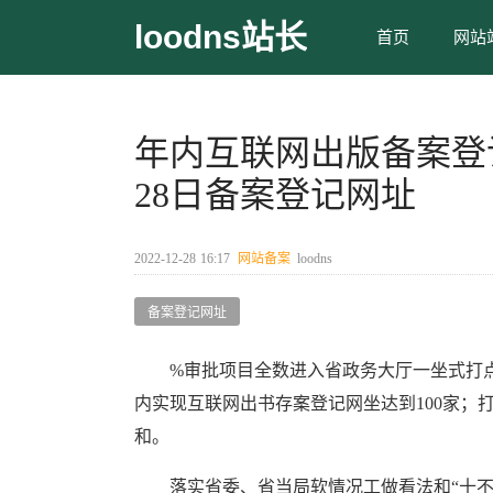
loodns站长
首页
网站
年内互联网出版备案登记网
28日备案登记网址
2022-12-28
16:17
网站备案
loodns
备案登记网址
%审批项目全数进入省政务大厅一坐式打点。
内实现互联网出书存案登记网坐达到100家；
和。
落实省委、省当局软情况工做看法和“十不准