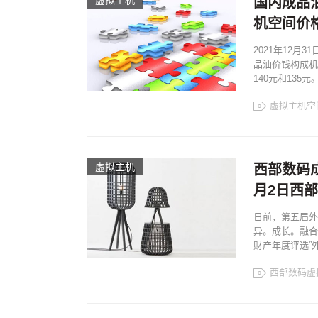
虚拟主机
国内成品
机空间价
2021年12
品油价钱构成机
140元和135
虚拟主机空
虚拟主机
西部数码成
月2日西
日前，第五届外
异。成长。融合
财产年度评选”外
西部数码虚