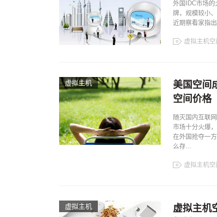
外国IDC市场
牌，规模较小、
近期察看家指出
虚拟主机空
虚拟主机
美国空间成
空间价格
随灭国内互联网
市场十分火爆，
在外国抢夺一方
么存...
虚拟主机空
虚拟主机
虚拟主机