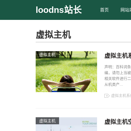
loodns站长
首页
网站
虚拟主机
虚拟主机
虚拟主机
声明：百科词条
编，请勿上当被
相关软件进行二
从机类产...
虚拟主机系
虚拟主机
虚拟主机