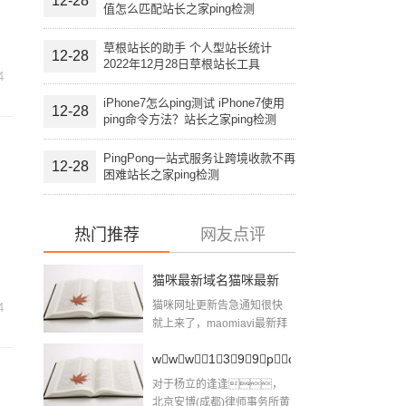
12-28
值怎么匹配站长之家ping检测
草根站长的助手 个人型站长统计
12-28
2022年12月28日草根站长工具
4
iPhone7怎么ping测试 iPhone7使用
12-28
ping命令方法？站长之家ping检测
PingPong一站式服务让跨境收款不再
12-28
困难站长之家ping检测
热门推荐
网友点评
猫咪最新域名猫咪最新
猫咪网址更新告急通知很快
4
跳转域名
就上来了，maomiavi最新拜
候地址是...
www1399pcompk10，
对于杨立的逢逢，
网站域名
北京安博(成都)律师事务所黄