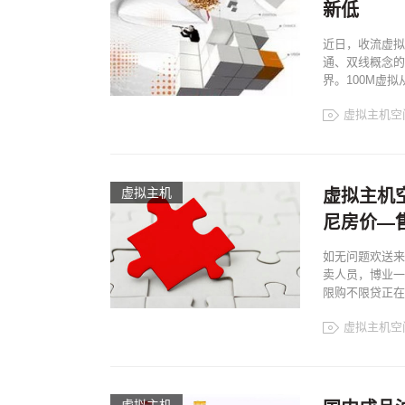
新低
近日，收流虚拟
通、双线概念的
界。100M虚
虚拟主机空
虚拟主机
虚拟主机
尼房价—
如无问题欢送来
卖人员，博业一
限购不限贷正在售
虚拟主机空