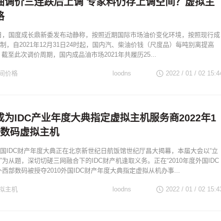
油调价三连跌后上调 专家料仍存上调空间？虚拟主
格
月31日，国度成长鼎新委发布动静称，按照近期国际市场油价变化环境，按照现行成
制，自2021年12月31日24时起，国内汽、柴油价钱（尺度品）每吨别离提高
元。截至此次调价周期，国内成品油市场2021年共履历25...
间价格
loodns
2022 / 01 / 02
15:4
为IDC产业年度大典指定虚拟主机服务商2022年1
部数码虚拟主机
国IDC财产年度大典正在北京新世纪日航饭馆世纪厅昌大揭幕，本届大会以“立
”为从题，深切切磋三网融合下的IDC财产机逢取义务。正在“2010年度外国IDC
西部数码被授夺2010外国IDC财产年度大典指定虚拟从机办事...
拟主机
loodns
2022 / 01 / 02
15:4