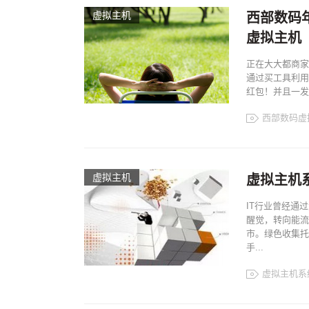
虚拟主机
西部数码
虚拟主机
正在大大都商家
通过买工具利用
红包！并且一发到
西部数码虚
虚拟主机
虚拟主机
IT行业曾经通
醒觉，转向能流
市。绿色收集托
手...
虚拟主机系