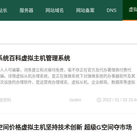
虚
站长
服务器
网站域名
网站备案
DNS
系统百科虚拟主机管理系统
人人可编纂，词条建立和点窜均免费，毫不存正在官方及代办署理商付费代
骗。详情虚拟从机办理系统，是正在操做系统下对操做系统的办事器软件及其
次设放的办理软件，是运营商办理域名、虚拟从机、企业邮局、数据库等虚拟
统百科
loodns
2022 / 01 / 02
15:4
空间价格虚拟主机坚持技术创新 超级G空间夺市场