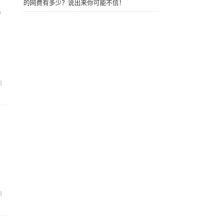
的网费有多少？说出来你可能不信！
码
3
3