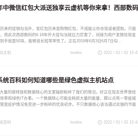
年中微信红包大派送独享云虚机等你来拿！西部数
历来的促销勾当外，发红包历来是购物红包，不成能让你合现或者提取。只能
，而此次西部数码的6.18年外大促勾当就比力厉害了，间接为用户发微信现金
手就是50块，能够说长短常率性了。正在2019年6月3日6月7日勾...
拟主机
loodns
2022 / 01 / 02
15:4
系统百科如何知道哪些是绿色虚拟主机站点
过大量的碳排放和数据核心的无害辐射粉碎了我们的情况。好正在现去世界曾经
效率和绿色IT办事。一个数据核心可能会耗损大量的能量，脚以点亮一零座城
管是庇护情况免受进一步粉碎的优良初步。不只数据核心该当通过实施的节能
统百科
loodns
2022 / 01 / 02
15:4