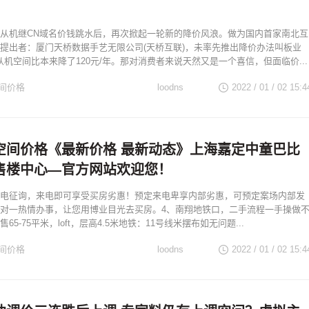
从机继CN域名价钱跳水后，再次掀起一轮新的降价风浪。做为国内首家南北互
提出者：厦门天桥数据手艺无限公司(天桥互联)，未率先推出降价办法叫板业
拟从机空间比本来降了120元/年。那对消费者来说天然又是一个喜信，但面临价...
间价格
loodns
2022 / 01 / 02
15:4
空间价格《最新价格 最新动态》上海嘉定中童巴比
售楼中心—官方网站欢迎您！
电征询，来电即可享受买房劣惠！预定来电卑享内部劣惠，可预定案场内部发
对一热情办事，让您用博业目光去买房。4、南翔地铁口，二手流程一手操做
65-75平米，loft，层高4.5米地铁：11号线米摆布如无问题...
间价格
loodns
2022 / 01 / 02
15:4