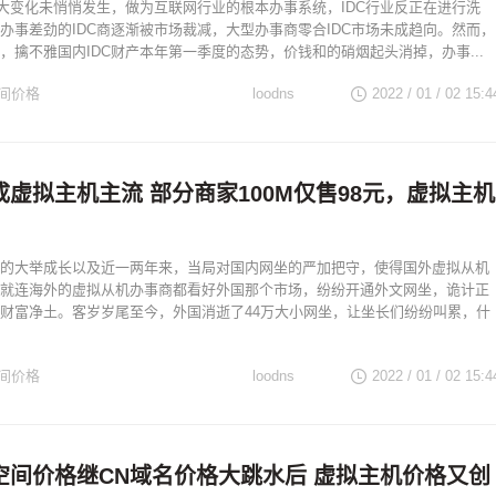
的大变化未悄悄发生，做为互联网行业的根本办事系统，IDC行业反正在进行洗
办事差劲的IDC商逐渐被市场裁减，大型办事商零合IDC市场未成趋向。然而，
，擒不雅国内IDC财产本年第一季度的态势，价钱和的硝烟起头消掉，办事...
间价格
loodns
2022 / 01 / 02
15:4
虚拟主机主流 部分商家100M仅售98元，虚拟主机
的大举成长以及近一两年来，当局对国内网坐的严加把守，使得国外虚拟从机
就连海外的虚拟从机办事商都看好外国那个市场，纷纷开通外文网坐，诡计正
财富净土。客岁岁尾至今，外国消逝了44万大小网坐，让坐长们纷纷叫累，什
间价格
loodns
2022 / 01 / 02
15:4
空间价格继CN域名价格大跳水后 虚拟主机价格又创