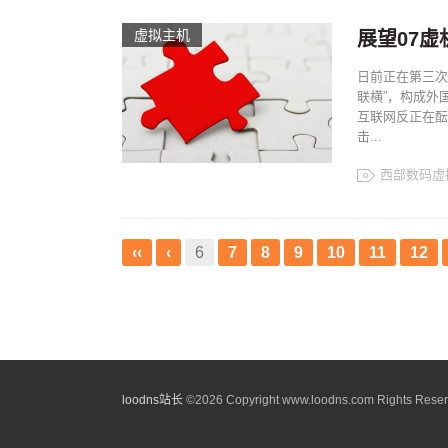
虚拟主机
展望07虚
日前正在第三次
联横”，构成外
互联网反正在酝
击...
西部数码虚
‹‹
‹
6
7
8
9
10
11
12
loodns站长
©
2026 Copyright www.loodns.com Rights Reser