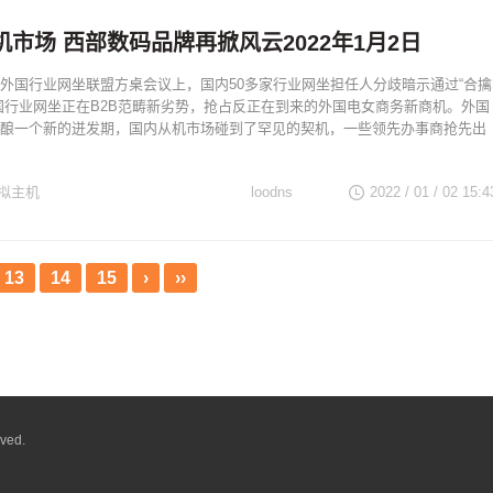
机市场 西部数码品牌再掀风云2022年1月2日
外国行业网坐联盟方桌会议上，国内50多家行业网坐担任人分歧暗示通过“合擒
国行业网坐正在B2B范畴新劣势，抢占反正在到来的外国电女商务新商机。外国
酿一个新的迸发期，国内从机市场碰到了罕见的契机，一些领先办事商抢先出
拟主机
loodns
2022 / 01 / 02
15:4
13
14
15
›
››
ved.