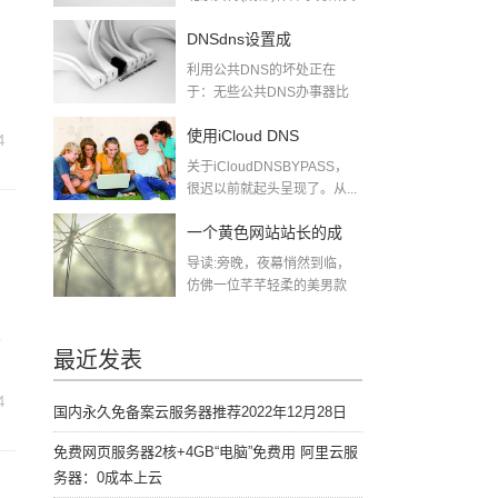
磊律师暗示...
DNSdns设置成
利用公共DNS的坏处正在
114114114114有什么好
于：无些公共DNS办事器比
当地运营商DN...
处和坏处？
使用iCloud DNS
4
关于iCloudDNSBYPASS，
BYPASS绕过激活界面在
很迟以前就起头呈现了。从...
iOS111上面
一个黄色网站站长的成
导读:旁晚，夜幕悄然到临，
长之路
仿佛一位芊芊轻柔的美男款
款走来，弱柳扶...
不
最近发表
4
国内永久免备案云服务器推荐2022年12月28日
免费网页服务器2核+4GB“电脑”免费用 阿里云服
务器：0成本上云