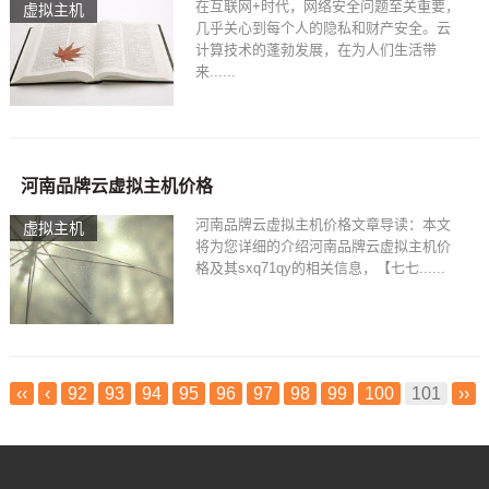
在互联网+时代，网络安全问题至关重要，
虚拟主机
几乎关心到每个人的隐私和财产安全。云
计算技术的蓬勃发展，在为人们生活带
来......
河南品牌云虚拟主机价格
河南品牌云虚拟主机价格文章导读：本文
虚拟主机
将为您详细的介绍河南品牌云虚拟主机价
格及其sxq71qy的相关信息，【七七......
‹‹
‹
92
93
94
95
96
97
98
99
100
101
››