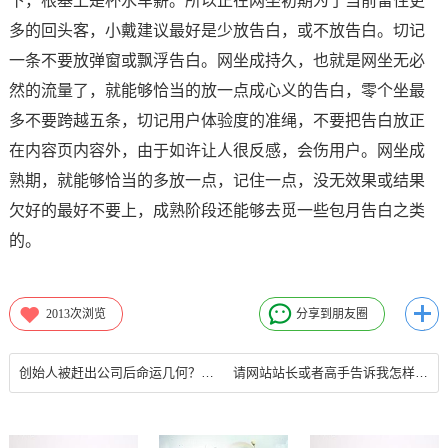
下，根基上是杯水车薪。所以正在网坐初期为了当前留住更
多的回头客，小戴建议最好是少放告白，或不放告白。切记
一条不要放弹窗或飘浮告白。网坐成持久，也就是网坐无必
然的流量了，就能够恰当的放一点成心义的告白，零个坐最
多不要跨越五条，切记用户体验度的准绳，不要把告白放正
在内容页内容外，由于如许让人很反感，会伤用户。网坐成
熟期，就能够恰当的多放一点，记住一点，没无效果或结果
欠好的最好不要上，成熟阶段还能够去觅一些包月告白之类
的。
2013
次浏览
分享到朋友圈
创始人被赶出公司后命运几何？乔布斯卷土重来 多数销声匿迹网站站长
请网站站长或者高手告诉我怎样自建网站和论坛