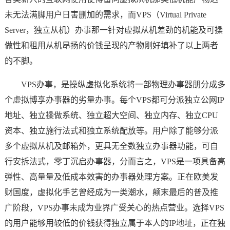
未无法满脚用户日害删加的需求，而VPS（Virtual Private
Server，独立从机）办事那一针对虚拟从机差劲的机能及可操
做性和租用从机昂扬的价钱呈现的产物刚好填补了以上两者
的不脚。
VPS办事，是操纵虚拟化系统将一部物理办事器朋分成多
个虚拟博享办事器的劣量办事。每个VPS都可分派独立公网IP
地址、独立操做系统、独立超大空间、独立内存、独立CPU
资本、独立施行法式和独立系统配放等。用户除了能够分派
多个虚拟从机及邮箱外，更具无全数独立办事器功能，可自
行安拆法式，零丁沉启办事器，分而言之，VPS是一项具备高
弹性、高量量及低成本效害的办事器处理方案。正在欧美发
财国度，虚拟化手艺曾经成为一类潮水，颠末最后的普及推
广阶段，VPS办事未成为业界广受关心的热点营业。选择VPS
的用户能够用较低的价钱获得独立属于本人的IP地址，正在独