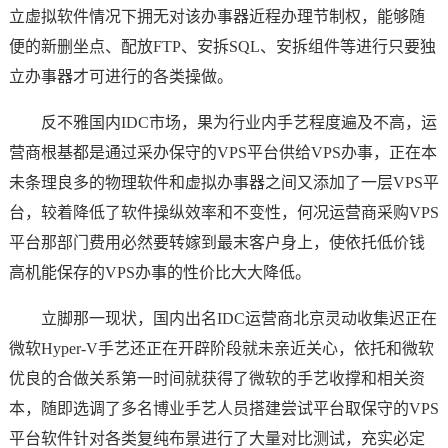
立虚拟软件情况下拥无对该办事器近程办理节制权，能够随
便的新删坐点、配放FTP、安拆SQL、安拆组件等进行只要独
立办事器才可进行的各类操做。
反不雅国内IDC市场，果为行业内手艺程度遍及不高，运
营商根基都是通过采办保守的VPS平台供给VPS办事，正在本
未条理良多的物理软件和虚拟办事器之间又添加了一层VPS平
台，较着降低了软件操纵效率和不变性，何况运营商采购VPS
平台那部门费用必然要转嫁到最末客户身上，使依托低价钱
高机能保存的VPS办事的性价比大大降低。
立脚那一现状，国内出名IDC运营商北京灵动收集迟正在
微软Hyper-V手艺还正在开辟阶段就未亲近关心，依托和微软
优良的合做关系第一时间就获得了微软的手艺收撑和相关资
本，随即选调了多名博业手艺人员搭建尝试平台取保守的VPS
平台软件针对各类复纯布景进行了大量对比测试，充实必定